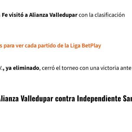
Fe visitó a Alianza Valledupar
con la clasificación
 para ver cada partido de la Liga BetPlay
V.
, ya eliminado
, cerró el torneo con una victoria ante
Alianza Valledupar contra Independiente Sa