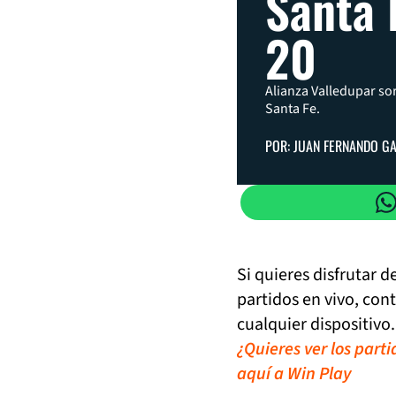
Santa 
20
Alianza Valledupar so
Santa Fe.
POR: JUAN FERNANDO G
Si quieres disfrutar 
partidos en vivo, con
cualquier dispositivo.
¿Quieres ver los part
aquí a Win Play