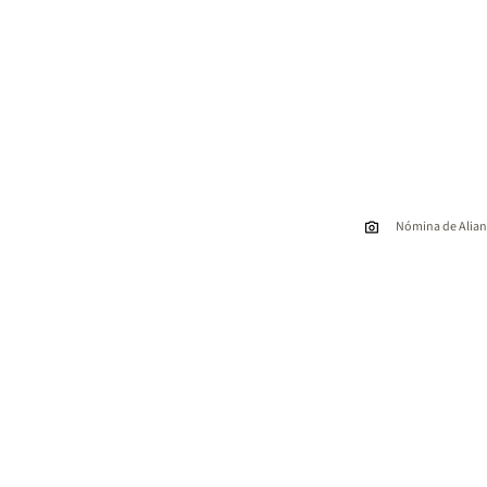
Nómina de Alianz