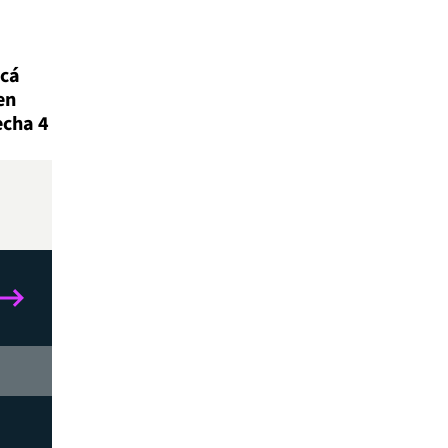
acá
en
echa 4