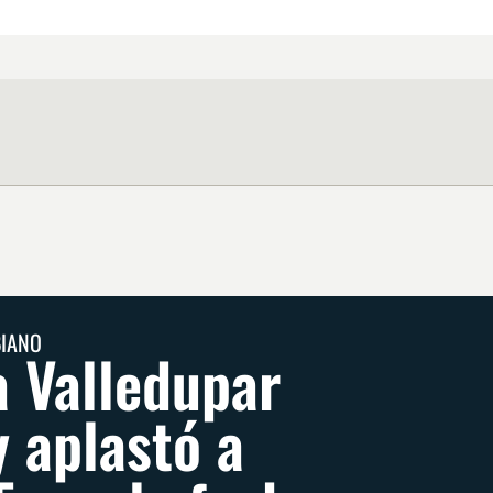
BIANO
a Valledupar
y aplastó a