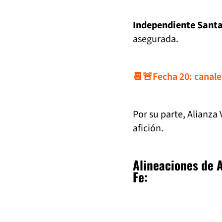
Independiente Santa 
asegurada.
📆🚨Fecha 20: canales
Por su parte, Alianza 
afición.
Alineaciones de 
Fe: