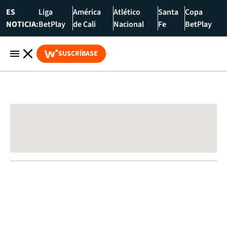
ES
Liga
América
Atlético
Santa
Copa
NOTICIA:
BetPlay
de Cali
Nacional
Fe
BetPlay
SUSCRÍBASE