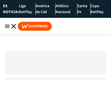
ES
Liga
América
Atlético
Santa
Copa
NOTICIA:
BetPlay
de Cali
Nacional
Fe
BetPlay
SUSCRÍBASE