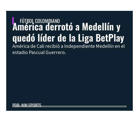
FÚTBOL COLOMBIANO
América derrotó a Medellín y
quedó líder de la Liga BetPlay
América de Cali recibió a Independiente Medellín en el
estadio Pascual Guerrero.
POR: WIN SPORTS