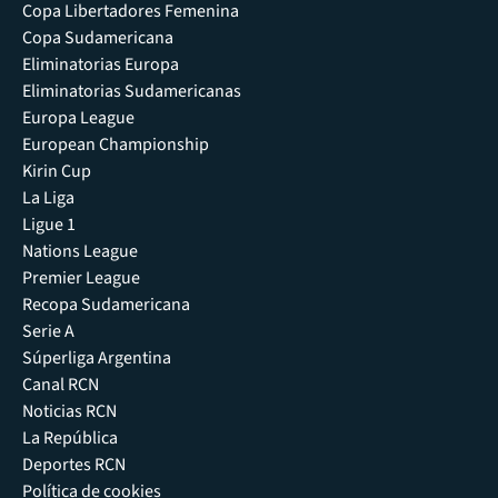
Copa Libertadores Femenina
Copa Sudamericana
Eliminatorias Europa
Eliminatorias Sudamericanas
Europa League
European Championship
Kirin Cup
La Liga
Ligue 1
Nations League
Premier League
Recopa Sudamericana
Serie A
Súperliga Argentina
Canal RCN
Noticias RCN
La República
Deportes RCN
Política de cookies