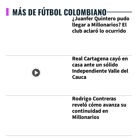
MÁS DE FÚTBOL COLOMBIANO
¿Juanfer Quintero pudo
llegar a Millonarios? El
club aclaró lo ocurrido
Real Cartagena cayó en
casa ante un sólido
Independiente Valle del
Cauca
Rodrigo Contreras
reveló cómo avanza su
continuidad en
Millonarios