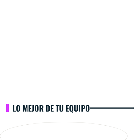
LO MEJOR DE TU EQUIPO