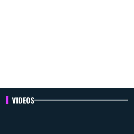
VIDEOS