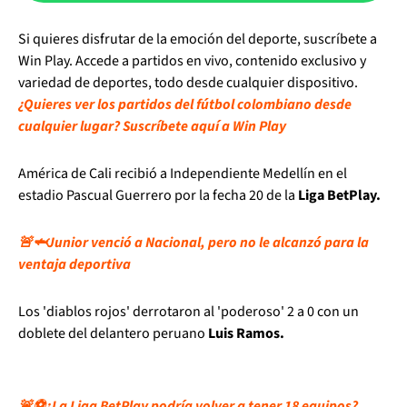
Si quieres disfrutar de la emoción del deporte, suscríbete a
Win Play. Accede a partidos en vivo, contenido exclusivo y
variedad de deportes, todo desde cualquier dispositivo.
¿Quieres ver los partidos del fútbol colombiano desde
cualquier lugar? Suscríbete aquí a Win Play
América de Cali recibió a Independiente Medellín en el
estadio Pascual Guerrero por la fecha 20 de la
Liga BetPlay.
🚨🦈Junior venció a Nacional, pero no le alcanzó para la
ventaja deportiva
Los 'diablos rojos' derrotaron al 'poderoso' 2 a 0 con un
doblete del delantero peruano
Luis Ramos.
🚨⚽¿La Liga BetPlay podría volver a tener 18 equipos?