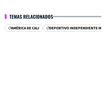
TEMAS RELACIONADOS
AMÉRICA DE CALI
DEPORTIVO INDEPENDIENTE MED