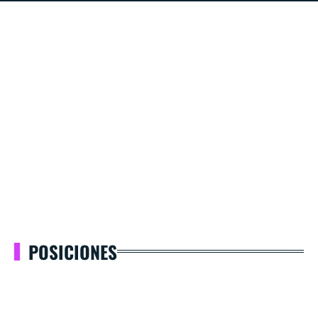
POSICIONES