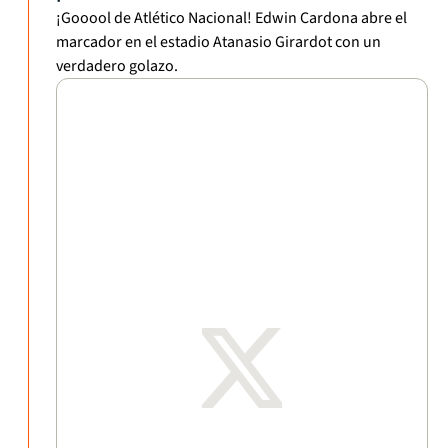
¡Gooool de Atlético Nacional! Edwin Cardona abre el
marcador en el estadio Atanasio Girardot con un
verdadero golazo.