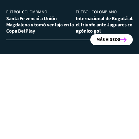
FÚTBOL COLOMBIANO
FÚTBOL COLOMBIANO
Santa Fe venció a Unión
Internacional de Bogotá abra
Magdalena y tomó ventaja en la
el triunfo ante Jaguares con
Copa BetPlay
agónico gol
MÁS VIDEOS