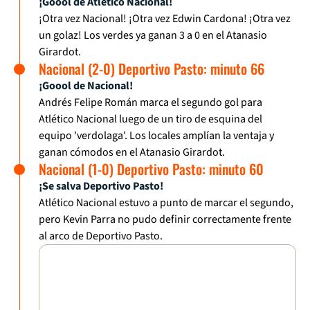
¡Goool de Atlético Nacional!
¡Otra vez Nacional! ¡Otra vez Edwin Cardona! ¡Otra vez
un golaz! Los verdes ya ganan 3 a 0 en el Atanasio
Girardot.
Nacional (2-0) Deportivo Pasto: minuto 66
¡Goool de Nacional!
Andrés Felipe Román marca el segundo gol para
Atlético Nacional luego de un tiro de esquina del
equipo 'verdolaga'. Los locales amplían la ventaja y
ganan cómodos en el Atanasio Girardot.
Nacional (1-0) Deportivo Pasto: minuto 60
¡Se salva Deportivo Pasto!
Atlético Nacional estuvo a punto de marcar el segundo,
pero Kevin Parra no pudo definir correctamente frente
al arco de Deportivo Pasto.