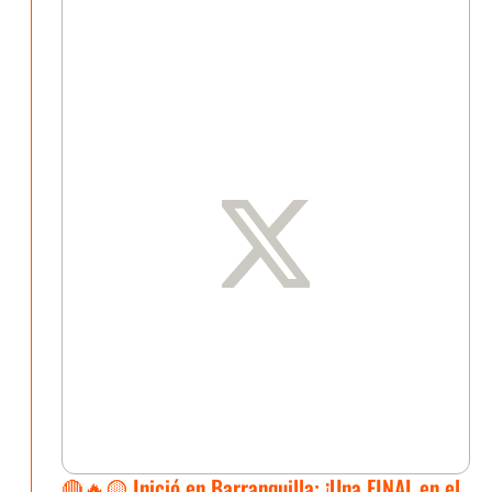
🔴🔥🟡 Inició en Barranquilla: ¡Una FINAL en el