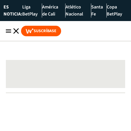
ES
Liga
América
Atlético
Santa
Copa
NOTICIA:
BetPlay
de Cali
Nacional
Fe
BetPlay
SUSCRÍBASE