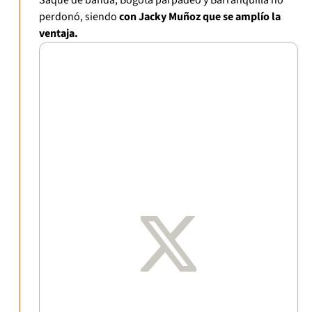
Saque de banda, Bogotá parpadeó y Barranquilla no
perdonó, siendo
con Jacky Muñoz que se amplío la
ventaja.