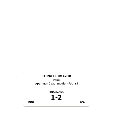
TORNEO DIMAYOR
2026
Apertura - Cuadrangular - Fecha 5
FINALIZADO
1
-
2
BOG
RCA