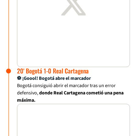
20' Bogotá 1-0 Real Cartagena
⚽ ¡Goool! Bogotá abre el marcador
Bogotá consiguió abrir el marcador tras un error
defensivo,
donde Real Cartagena cometió una pena
máxima.