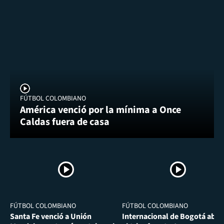
FÚTBOL COLOMBIANO
América venció por la mínima a Once
Caldas fuera de casa
FÚTBOL COLOMBIANO
FÚTBOL COLOMBIANO
Santa Fe venció a Unión
Internacional de Bogotá abra