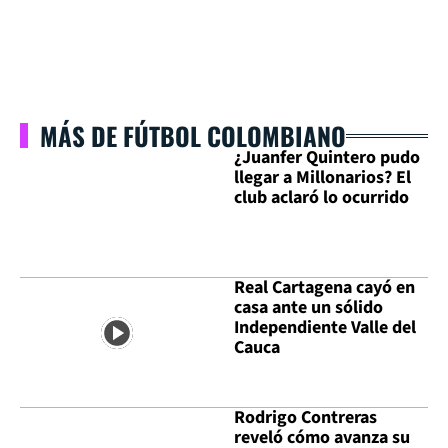
MÁS DE FÚTBOL COLOMBIANO
¿Juanfer Quintero pudo
llegar a Millonarios? El
club aclaró lo ocurrido
Real Cartagena cayó en
casa ante un sólido
Independiente Valle del
Cauca
Rodrigo Contreras
reveló cómo avanza su