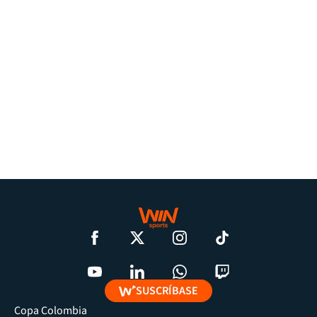
SUSCRÍBASE
Copa Colombia