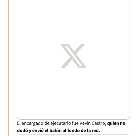
El encargado de ejecutarlo fue Kevin Castro,
quien no
dudó y envió el balón al fondo de la red.