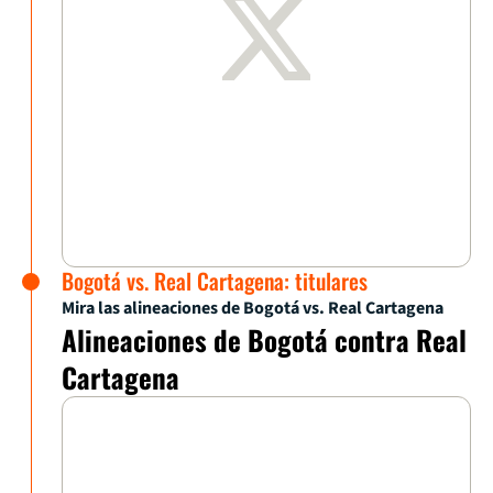
Bogotá vs. Real Cartagena: titulares
Mira las alineaciones de Bogotá vs. Real Cartagena
Alineaciones de Bogotá contra Real
Cartagena