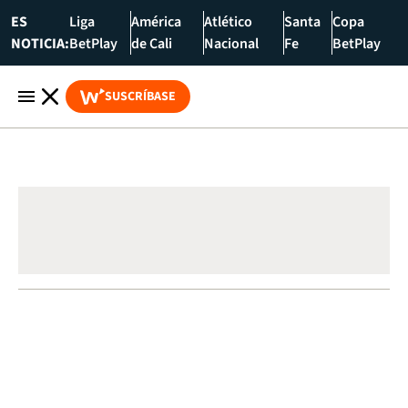
ES
Liga
América
Atlético
Santa
Copa
NOTICIA:
BetPlay
de Cali
Nacional
Fe
BetPlay
SUSCRÍBASE