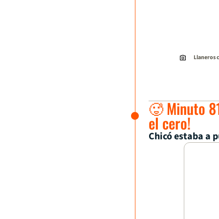
Llaneros c
🥵 Minuto 8
el cero!
Chicó estaba a 