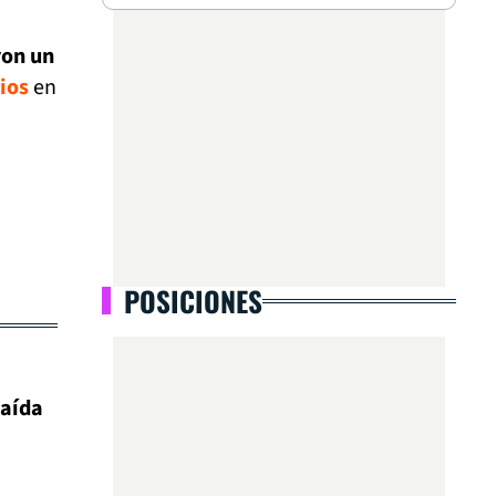
ron un
ios
en
POSICIONES
caída