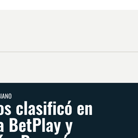
BIANO
os clasificó en
a BetPlay y