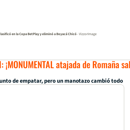
lasificó en la Copa BetPlay y eliminó a Boyacá Chicó
- VizzorImage
1: ¡MONUMENTAL atajada de Romaña sa
punto de empatar, pero un manotazo cambió todo