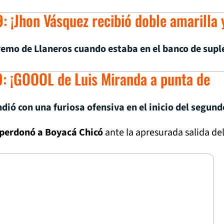
: ¡Jhon Vásquez recibió doble amarilla 
remo de Llaneros cuando estaba en el banco de supl
: ¡GOOOL de Luis Miranda a punta de
dió con una furiosa ofensiva en el inicio del segund
 perdonó a Boyacá Chicó
ante la apresurada salida de