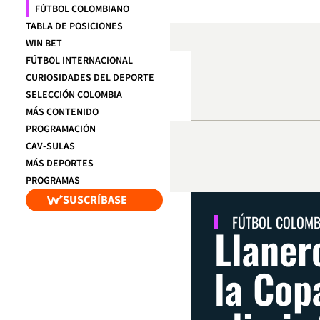
FÚTBOL COLOMBIANO
TABLA DE POSICIONES
WIN BET
FÚTBOL INTERNACIONAL
CURIOSIDADES DEL DEPORTE
SELECCIÓN COLOMBIA
MÁS CONTENIDO
PROGRAMACIÓN
CAV-SULAS
MÁS DEPORTES
PROGRAMAS
SUSCRÍBASE
FÚTBOL COLOM
Llaner
la Cop