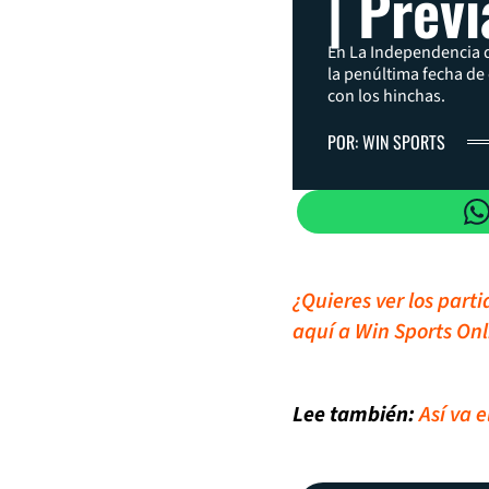
| Previ
En La Independencia d
la penúltima fecha de
con los hinchas.
POR: WIN SPORTS
¿Quieres ver los part
aquí a Win Sports Onl
Lee también:
Así va 