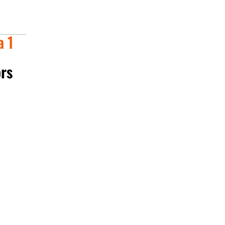
a 1
ors