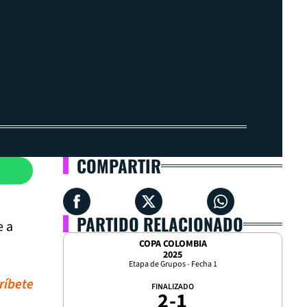
COMPARTIR
PARTIDO RELACIONADO
e a
COPA COLOMBIA
2025
Etapa de Grupos - Fecha 1
ríbete
FINALIZADO
2
-
1