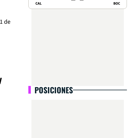
CAL
BOC
 1 de
y
POSICIONES