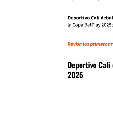
Deportivo Cali debut
la Copa BetPlay 2025;
Revisa los primeros 
Deportivo Cali
2025