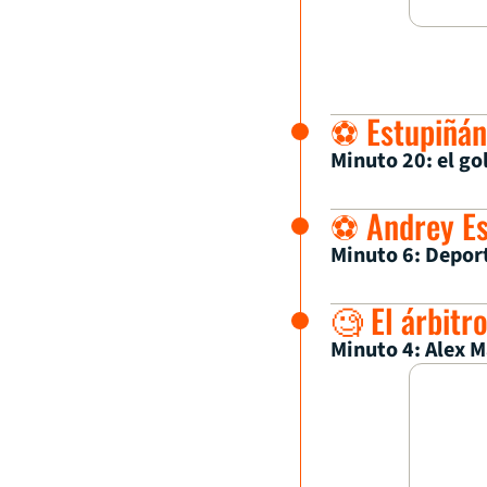
⚽ Estupiñán 
Minuto 20: el go
⚽ Andrey Es
Minuto 6: Deport
🧐 El árbitr
Minuto 4: Alex M