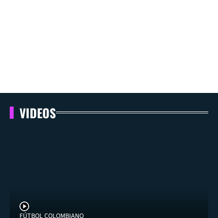
VIDEOS
FÚTBOL COLOMBIANO