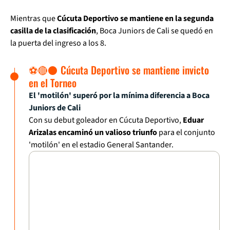
Mientras que
Cúcuta Deportivo se mantiene en la segunda
casilla de la clasificación
, Boca Juniors de Cali se quedó en
la puerta del ingreso a los 8.
⚽🔴⚫ Cúcuta Deportivo se mantiene invicto
en el Torneo
El 'motilón' superó por la mínima diferencia a Boca
Juniors de Cali
Con su debut goleador en Cúcuta Deportivo,
Eduar
Arizalas encaminó un valioso triunfo
para el conjunto
'motilón' en el estadio General Santander.