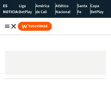
ES
Liga
América
Atlético
Santa
Copa
NOTICIA:
BetPlay
de Cali
Nacional
Fe
BetPlay
SUSCRÍBASE