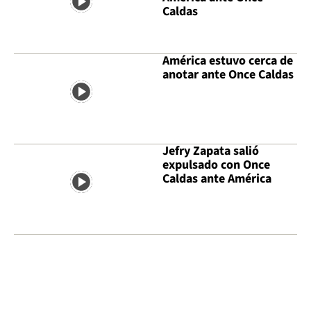
Caldas
América estuvo cerca de
anotar ante Once Caldas
Jefry Zapata salió
expulsado con Once
Caldas ante América