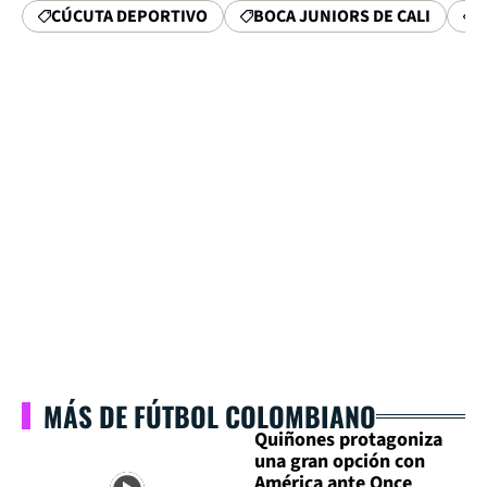
CÚCUTA DEPORTIVO
BOCA JUNIORS DE CALI
T
MÁS DE FÚTBOL COLOMBIANO
Quiñones protagoniza
una gran opción con
América ante Once