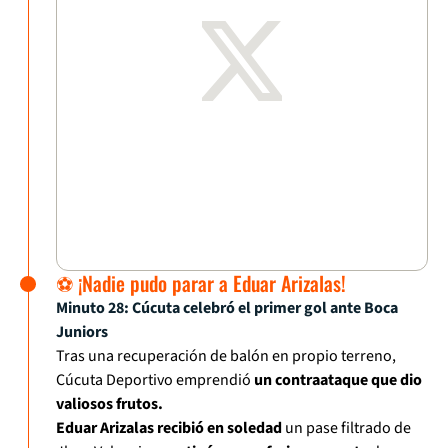
⚽ ¡Nadie pudo parar a Eduar Arizalas!
Minuto 28: Cúcuta celebró el primer gol ante Boca
Juniors
Tras una recuperación de balón en propio terreno,
Cúcuta Deportivo emprendió
un contraataque que dio
valiosos frutos.
Eduar Arizalas recibió en soledad
un pase filtrado de