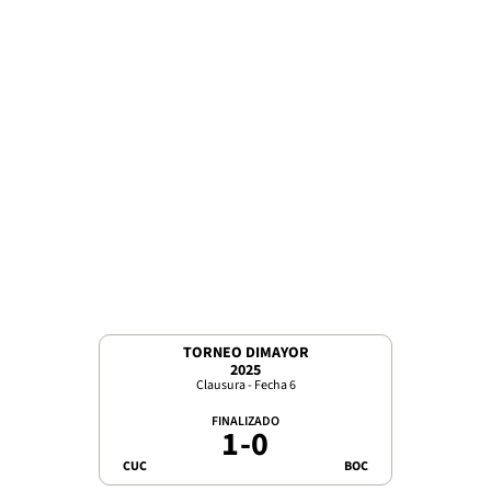
TORNEO DIMAYOR
2025
Clausura - Fecha 6
FINALIZADO
1
-
0
CUC
BOC