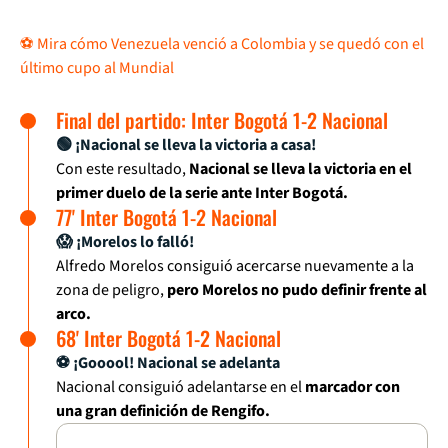
⚽ Mira cómo Venezuela venció a Colombia y se quedó con el
último cupo al Mundial
Final del partido: Inter Bogotá 1-2 Nacional
🟢 ¡Nacional se lleva la victoria a casa!
Con este resultado,
Nacional se lleva la victoria en el
primer duelo de la serie ante Inter Bogotá.
77' Inter Bogotá 1-2 Nacional
😱 ¡Morelos lo falló!
Alfredo Morelos consiguió acercarse nuevamente a la
zona de peligro,
pero Morelos no pudo definir frente al
arco.
68' Inter Bogotá 1-2 Nacional
⚽ ¡Gooool! Nacional se adelanta
Nacional consiguió adelantarse en el
marcador con
una gran definición de Rengifo.