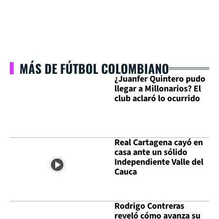
MÁS DE FÚTBOL COLOMBIANO
¿Juanfer Quintero pudo
llegar a Millonarios? El
club aclaró lo ocurrido
Real Cartagena cayó en
casa ante un sólido
Independiente Valle del
Cauca
Rodrigo Contreras
reveló cómo avanza su