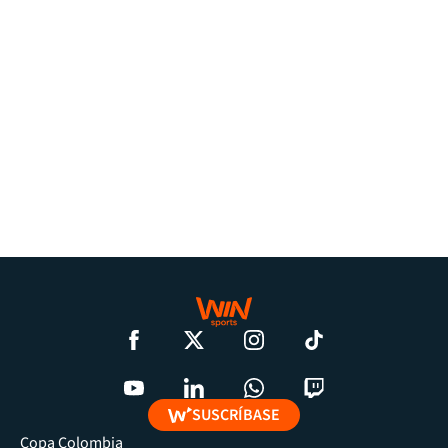
SUSCRÍBASE
Copa Colombia