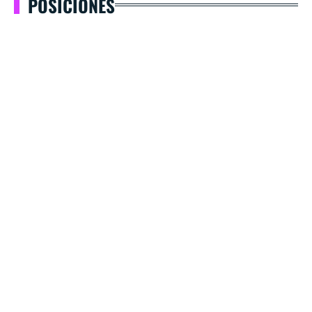
POSICIONES