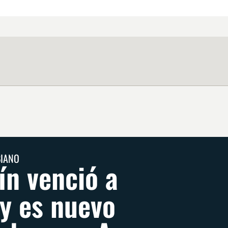
BIANO
ín venció a
 y es nuevo