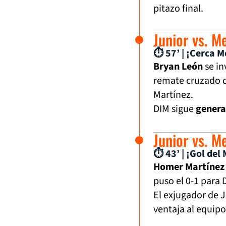
pitazo final.
Junior vs. M
⏱ 57’ | ¡Cerca M
Bryan León
se in
remate cruzado q
Martínez.
DIM sigue
genera
Junior vs. M
⏱ 43’ | ¡Gol del 
Homer Martínez
puso el 0-1 para 
El exjugador de 
ventaja al equipo