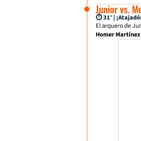
Junior vs. M
⏱ 31’ | ¡Atajadó
El arquero de Ju
Homer Martínez