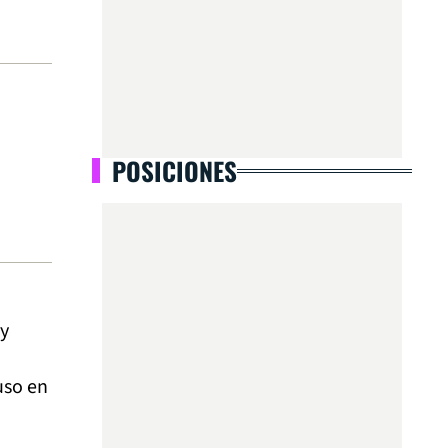
POSICIONES
 y
puso en