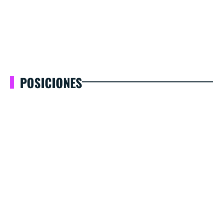
POSICIONES