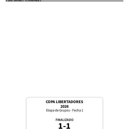
COPA LIBERTADORES
2026
Etapa de Grupos - Fecha 1
FINALIZADO
1
-
1