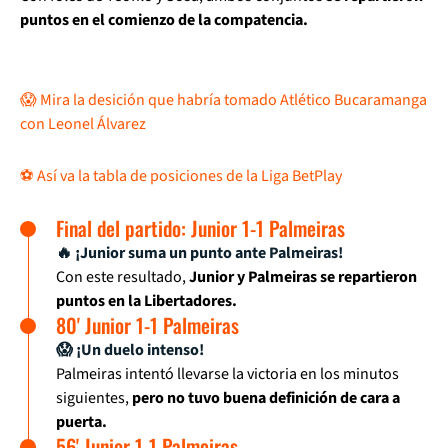
puntos en el comienzo de la compatencia.
😱 Mira la desición que habría tomado Atlético Bucaramanga
con Leonel Álvarez
⚽ Así va la tabla de posiciones de la Liga BetPlay
Final del partido: Junior 1-1 Palmeiras
🔥 ¡Junior suma un punto ante Palmeiras!
Con este resultado,
Junior y Palmeiras se repartieron
puntos en la Libertadores.
80' Junior 1-1 Palmeiras
😱 ¡Un duelo intenso!
Palmeiras intentó llevarse la victoria en los minutos
siguientes,
pero no tuvo buena definición de cara a
puerta.
56' Junior 1-1 Palmeiras