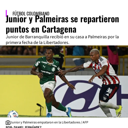
FÚTBOL COLOMBIANO
Junior y Palmeiras se repartieron
puntos en Cartagena
Junior de Barranquilla recibió en su casa a Palmeiras por la
primera fecha de la Libertadores.
Junior y Palmeiras empataron en la Libertadores / AFP
POR: DANIEL FERNÁNDEZ