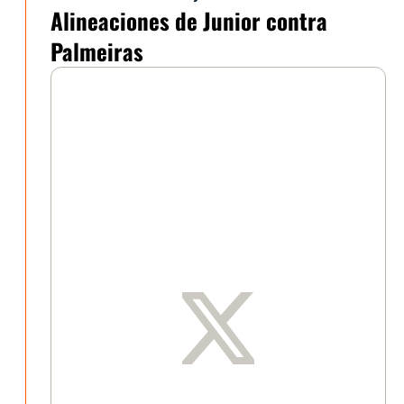
Alineaciones de Junior contra
Palmeiras