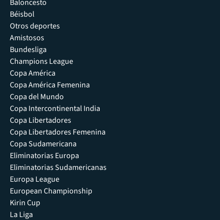
Baloncesto
Béisbol
Otros deportes
Amistosos
Bundesliga
Champions League
Copa América
Copa América Femenina
Copa del Mundo
Copa Intercontinental India
Copa Libertadores
Copa Libertadores Femenina
Copa Sudamericana
Eliminatorias Europa
Eliminatorias Sudamericanas
Europa League
European Championship
Kirin Cup
La Liga