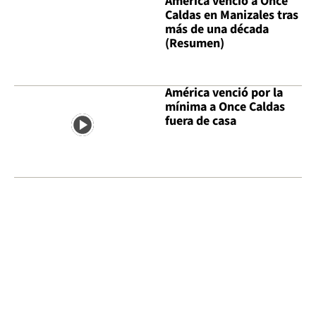
América venció a Once
Caldas en Manizales tras
más de una década
(Resumen)
América venció por la
mínima a Once Caldas
fuera de casa