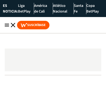
ES
Liga
América
Atlético
Santa
Copa
NOTICIA:
BetPlay
de Cali
Nacional
Fe
BetPlay
SUSCRÍBASE