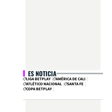
ES NOTICIA
LIGA BETPLAY
AMÉRICA DE CALI
ATLÉTICO NACIONAL
SANTA FE
COPA BETPLAY