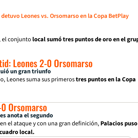
 detuvo Leones vs. Orsomarso en la Copa BetPlay
 el conjunto
local sumó tres puntos de oro en el gru
rtid: Leones 2-0 Orsomarso
uió un gran triunfo
do, Leones suma sus primeros
tres puntos en la Copa
2-0 Orsomarso
es anota el segundo
en el ataque y con una gran definición,
Palacios puso
cuadro local.