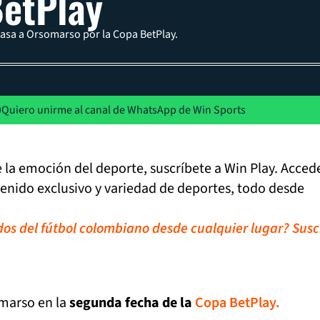
etPlay
casa a Orsomarso por la Copa BetPlay.
Quiero unirme al canal de WhatsApp de Win Sports
de la emoción del deporte, suscríbete a Win Play. Acced
tenido exclusivo y variedad de deportes, todo desde
idos del fútbol colombiano desde cualquier lugar? Susc
marso en la
segunda fecha de la
Copa BetPlay.