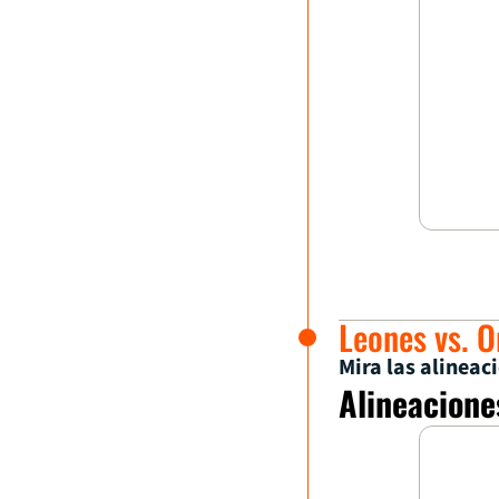
Leones vs. O
Mira las alinea
Alineacione