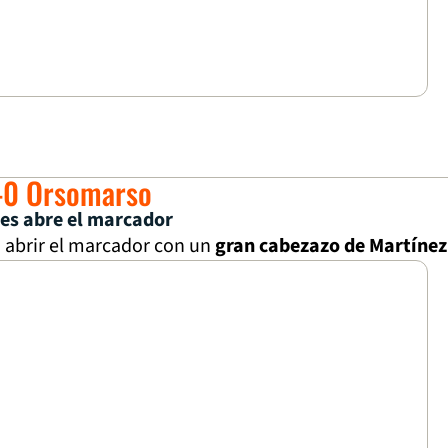
1-0 Orsomarso
es abre el marcador
 abrir el marcador con un
gran cabezazo de Martínez