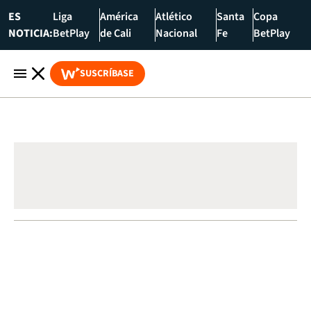
ES
Liga
América
Atlético
Santa
Copa
NOTICIA:
BetPlay
de Cali
Nacional
Fe
BetPlay
SUSCRÍBASE