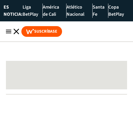
ES
Liga
América
Atlético
Santa
Copa
NOTICIA:
BetPlay
de Cali
Nacional
Fe
BetPlay
SUSCRÍBASE