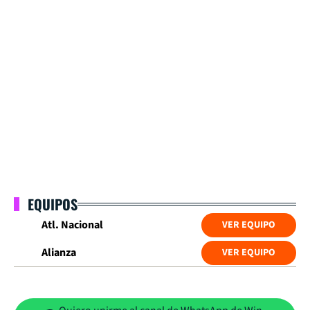
EQUIPOS
Atl. Nacional
VER EQUIPO
Alianza
VER EQUIPO