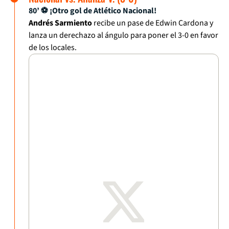
80’ ⚽ ¡Otro gol de Atlético Nacional!
Andrés Sarmiento
recibe un pase de Edwin Cardona y
lanza un derechazo al ángulo para poner el 3-0 en favor
de los locales.