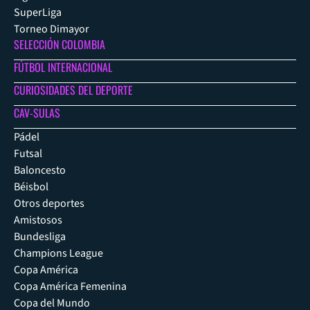
SuperLiga
Torneo Dimayor
SELECCIÓN COLOMBIA
FÚTBOL INTERNACIONAL
CURIOSIDADES DEL DEPORTE
CAV-SULAS
Pádel
Futsal
Baloncesto
Béisbol
Otros deportes
Amistosos
Bundesliga
Champions League
Copa América
Copa América Femenina
Copa del Mundo