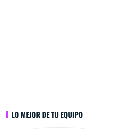
LO MEJOR DE TU EQUIPO