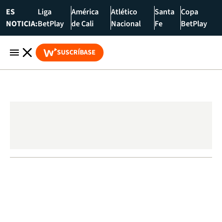
ES
Liga
América
Atlético
Santa
Copa
NOTICIA:
BetPlay
de Cali
Nacional
Fe
BetPlay
SUSCRÍBASE