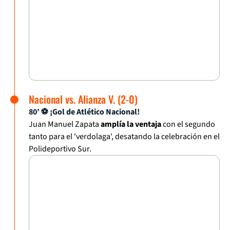
Nacional vs. Alianza V. (2-0)
80’ ⚽ ¡Gol de Atlético Nacional!
Juan Manuel Zapata
amplía la ventaja
con el segundo
tanto para el 'verdolaga', desatando la celebración en el
Polideportivo Sur.