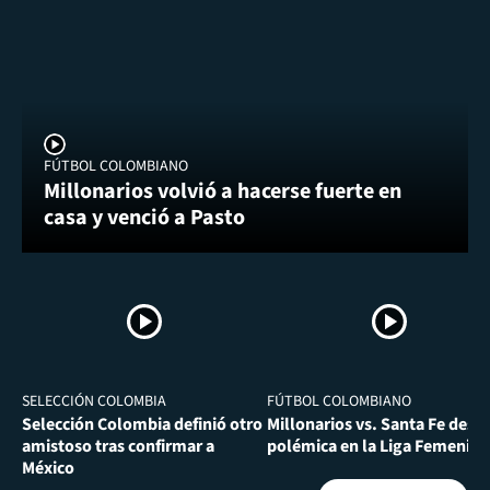
FÚTBOL COLOMBIANO
Millonarios volvió a hacerse fuerte en
casa y venció a Pasto
SELECCIÓN COLOMBIA
FÚTBOL COLOMBIANO
Selección Colombia definió otro
Millonarios vs. Santa Fe desa
amistoso tras confirmar a
polémica en la Liga Femenina
México