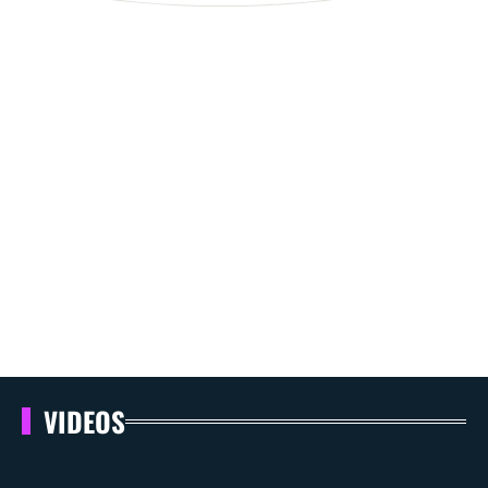
VIDEOS