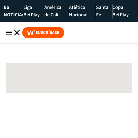
ES
Liga
América
Atlético
Santa
Copa
NOTICIA:
BetPlay
de Cali
Nacional
Fe
BetPlay
SUSCRÍBASE