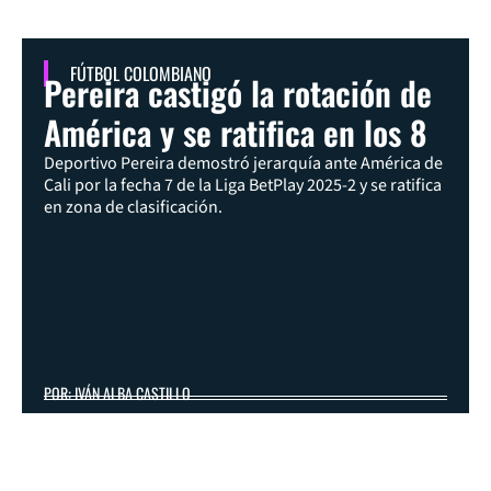
FÚTBOL COLOMBIANO
Pereira castigó la rotación de
América y se ratifica en los 8
Deportivo Pereira demostró jerarquía ante América de
Cali por la fecha 7 de la Liga BetPlay 2025-2 y se ratifica
en zona de clasificación.
POR: IVÁN ALBA CASTILLO