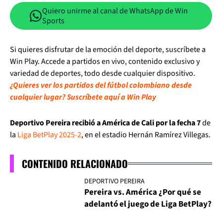
Quiero unirme al canal de WhatsApp de Win
Sports
Si quieres disfrutar de la emoción del deporte, suscríbete a
Win Play. Accede a partidos en vivo, contenido exclusivo y
variedad de deportes, todo desde cualquier dispositivo.
¿Quieres ver los partidos del fútbol colombiano desde
cualquier lugar? Suscríbete aquí a Win Play
Deportivo Pereira recibió a América de Cali por la fecha 7
de
la
Liga BetPlay 2025-2
, en el estadio Hernán Ramírez Villegas.
CONTENIDO RELACIONADO
DEPORTIVO PEREIRA
Pereira vs. América ¿Por qué se
adelantó el juego de Liga BetPlay?