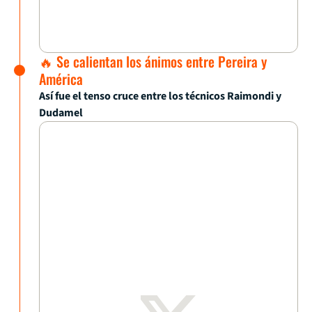
🔥 Se calientan los ánimos entre Pereira y
América
Así fue el tenso cruce entre los técnicos Raimondi y
Dudamel