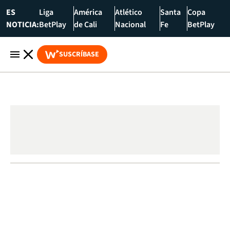
ES
Liga
América
Atlético
Santa
Copa
NOTICIA:
BetPlay
de Cali
Nacional
Fe
BetPlay
SUSCRÍBASE