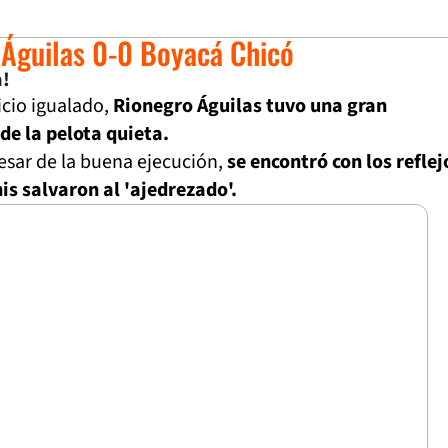
 Águilas 0-0 Boyacá Chicó
a!
icio igualado,
Rionegro Águilas tuvo una gran
e la pelota quieta.
esar de la buena ejecución,
se encontró con los reflej
s salvaron al 'ajedrezado'.