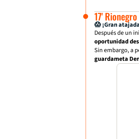
17' Rionegro
😱 ¡Gran atajad
Después de un in
oportunidad desd
Sin embargo, a p
guardameta Deni