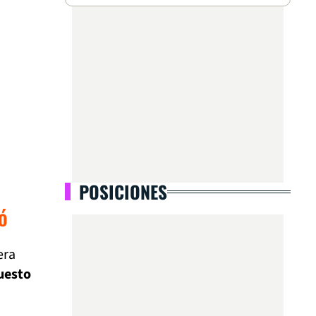
POSICIONES
ó
era
puesto