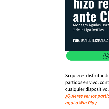
hizo r
ante C
Rionegro Águilas Dora
7 de la Liga BetPlay.
POR: DANIEL FERNÁNDEZ
Si quieres disfrutar 
partidos en vivo, con
cualquier dispositivo.
¿Quieres ver los part
aquí a Win Play