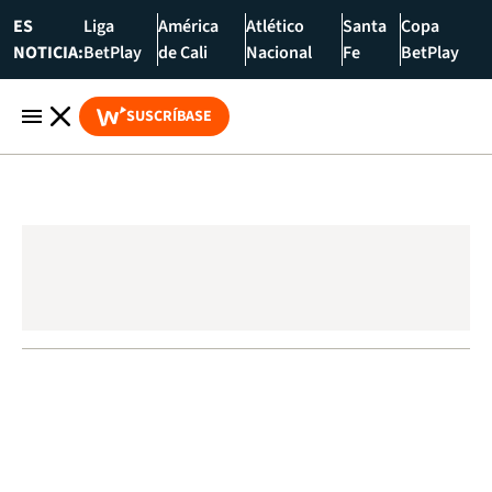
ES
Liga
América
Atlético
Santa
Copa
NOTICIA:
BetPlay
de Cali
Nacional
Fe
BetPlay
SUSCRÍBASE