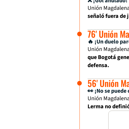
❌ ¡Gol anulado!
Unión Magdalena 
señaló fuera de 
76' Unión M
🔥 ¡Un duelo par
Unión Magdalena 
que Bogotá gene
defensa.
56' Unión M
👀 ¡No se puede 
Unión Magdalena 
Lerma no defini