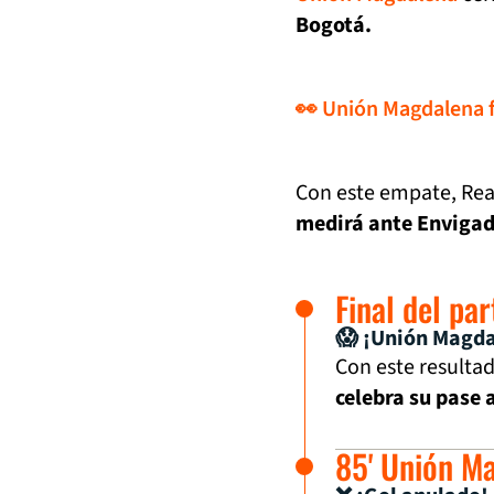
Bogotá.
👀 Unión Magdalena f
Con este empate, Real
medirá ante Envigad
Final del pa
😱 ¡Unión Magda
Con este resulta
celebra su pase a
85' Unión M