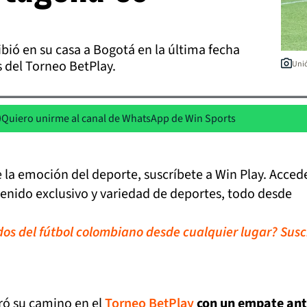
ió en su casa a Bogotá en la última fecha
 del Torneo BetPlay.
Unió
Quiero unirme al canal de WhatsApp de Win Sports
de la emoción del deporte, suscríbete a Win Play. Acced
tenido exclusivo y variedad de deportes, todo desde
idos del fútbol colombiano desde cualquier lugar? Susc
ró su camino en el
Torneo BetPlay
con un empate an