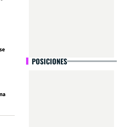
se
POSICIONES
ena