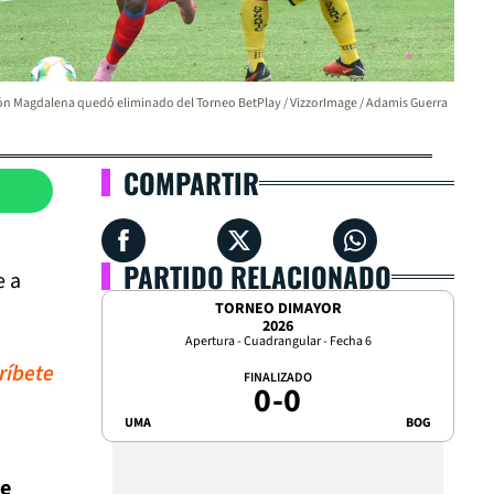
n Magdalena quedó eliminado del Torneo BetPlay / VizzorImage / Adamis Guerra
COMPARTIR
PARTIDO RELACIONADO
e a
TORNEO DIMAYOR
2026
Apertura - Cuadrangular - Fecha 6
ríbete
FINALIZADO
0
-
0
UMA
BOG
te