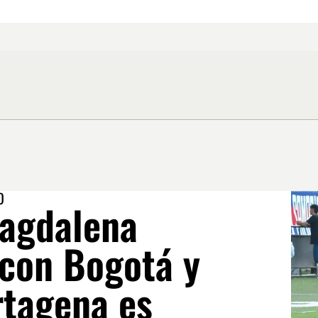
O
agdalena
con Bogotá y
rtagena es