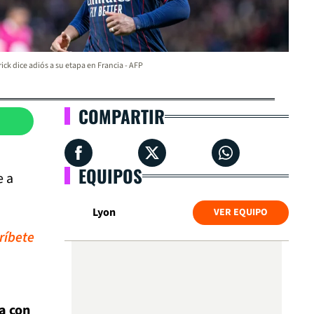
ick dice adiós a su etapa en Francia - AFP
COMPARTIR
EQUIPOS
e a
Lyon
VER EQUIPO
ríbete
a con