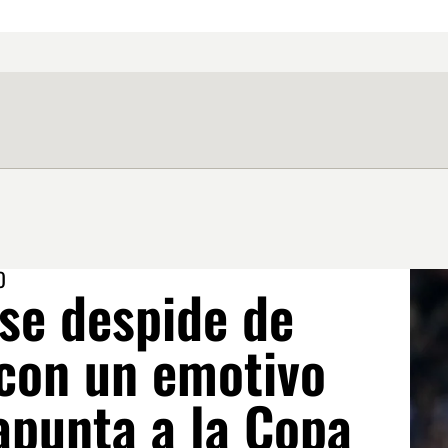
O
 se despide de
 con un emotivo
apunta a la Copa