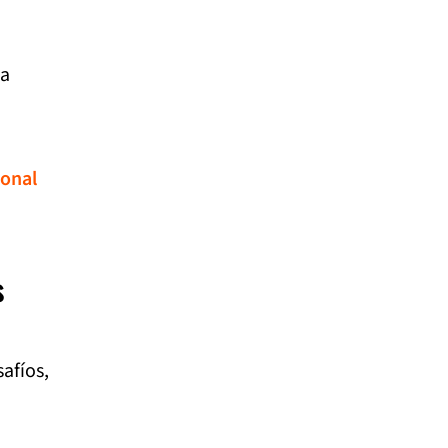
la
ional
s
afíos,