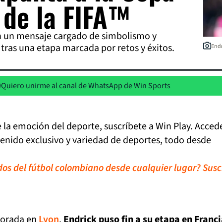
 de la FIFA™
n un mensaje cargado de simbolismo y
tras una etapa marcada por retos y éxitos.
Endr
Quiero unirme al canal de WhatsApp de Win Sports
de la emoción del deporte, suscríbete a Win Play. Acced
tenido exclusivo y variedad de deportes, todo desde
idos del fútbol colombiano desde cualquier lugar? Susc
porada en
Lyon
,
Endrick puso fin a su etapa en Franci