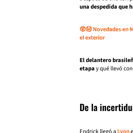
una despedida que ha
😲Ⓜ️ Novedades en Mil
el exterior
El delantero brasile
etapa
y qué llevó co
De la incertid
Endrick llegó a
Lyon