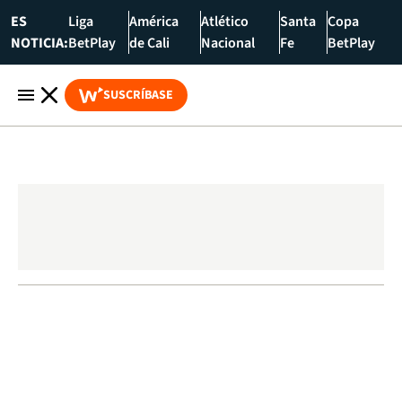
ES
Liga
América
Atlético
Santa
Copa
NOTICIA:
BetPlay
de Cali
Nacional
Fe
BetPlay
SUSCRÍBASE