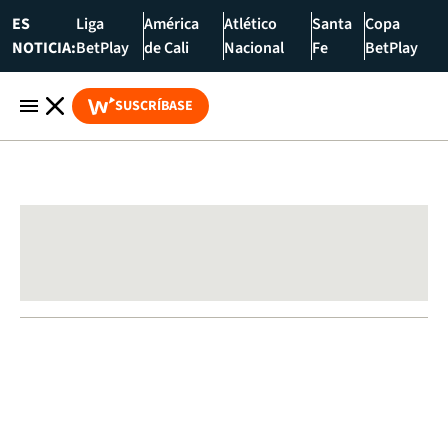
ES
Liga
América
Atlético
Santa
Copa
NOTICIA:
BetPlay
de Cali
Nacional
Fe
BetPlay
SUSCRÍBASE