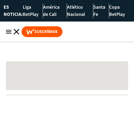
ES
Liga
América
Atlético
Santa
Copa
NOTICIA:
BetPlay
de Cali
Nacional
Fe
BetPlay
SUSCRÍBASE