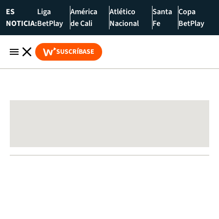
ES
Liga
América
Atlético
Santa
Copa
NOTICIA:
BetPlay
de Cali
Nacional
Fe
BetPlay
SUSCRÍBASE