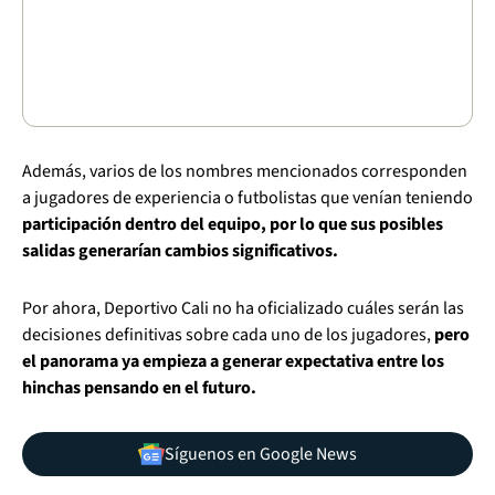
Además, varios de los nombres mencionados corresponden
a jugadores de experiencia o futbolistas que venían teniendo
participación dentro del equipo, por lo que sus posibles
salidas generarían cambios significativos.
Por ahora, Deportivo Cali no ha oficializado cuáles serán las
decisiones definitivas sobre cada uno de los jugadores,
pero
el panorama ya empieza a generar expectativa entre los
hinchas pensando en el futuro.
Síguenos en Google News