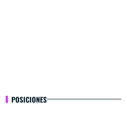
POSICIONES