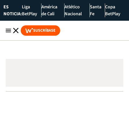
ES
Liga
América
Atlético
Santa
Copa
NOTICIA:
BetPlay
de Cali
Nacional
Fe
BetPlay
SUSCRÍBASE