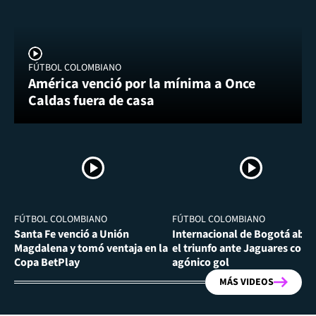
FÚTBOL COLOMBIANO
América venció por la mínima a Once
Caldas fuera de casa
FÚTBOL COLOMBIANO
FÚTBOL COLOMBIANO
Santa Fe venció a Unión
Internacional de Bogotá abra
Magdalena y tomó ventaja en la
el triunfo ante Jaguares con
Copa BetPlay
agónico gol
MÁS VIDEOS