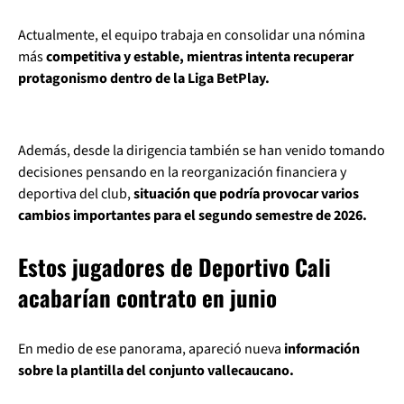
Actualmente, el equipo trabaja en consolidar una nómina
más
competitiva y estable, mientras intenta recuperar
protagonismo dentro de la Liga BetPlay.
Además, desde la dirigencia también se han venido tomando
decisiones pensando en la reorganización financiera y
deportiva del club,
situación que podría provocar varios
cambios importantes para el segundo semestre de 2026.
Estos jugadores de Deportivo Cali
acabarían contrato en junio
En medio de ese panorama, apareció nueva
información
sobre la plantilla del conjunto vallecaucano.