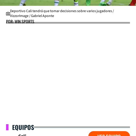
Deportivo Cali tendrá que tomar decisiones sobre varios jugadores /
VizzorImage / Gabriel Aponte
POR: WIN SPORTS
EQUIPOS