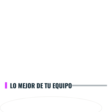
LO MEJOR DE TU EQUIPO