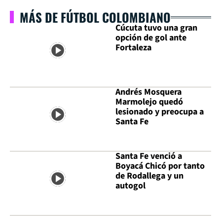
MÁS DE FÚTBOL COLOMBIANO
Cúcuta tuvo una gran
opción de gol ante
Fortaleza
Andrés Mosquera
Marmolejo quedó
lesionado y preocupa a
Santa Fe
Santa Fe venció a
Boyacá Chicó por tanto
de Rodallega y un
autogol