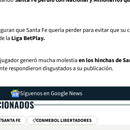
cuando
Santa Fe perdió con Nacional y Millonarios q
seguran que Santa Fe quería perder para evitar que su c
 de la
Liga BetPlay.
 exjugador generó mucha molestia
en los hinchas de S
te respondieron disgustados a su publicación.
Síguenos en Google News
CIONADOS
SANTA FE
CONMEBOL LIBERTADORES