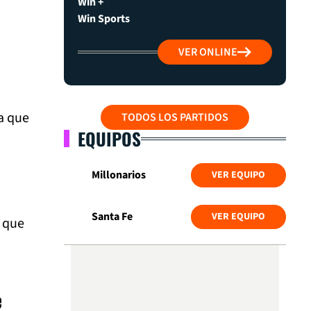
Win +
Win Sports
VER ONLINE
a que
TODOS LOS PARTIDOS
EQUIPOS
Millonarios
VER EQUIPO
Santa Fe
VER EQUIPO
o que
e