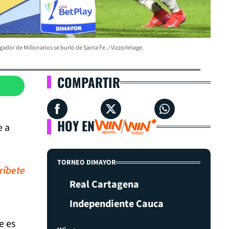
gador de Millonarios se burló de Santa Fe. / VizzorImage.
COMPARTIR
HOY EN
e a
TORNEO DIMAYOR
ríbete
Real Cartagena
Independiente Cauca
e es