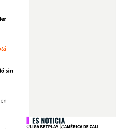
der
otá
dó sin
ien
ES NOTICIA
LIGA BETPLAY
AMÉRICA DE CALI