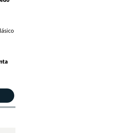
uedó
lásico
anta