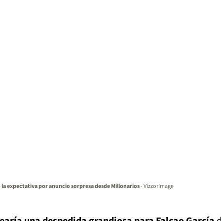
 la expectativa por anuncio sorpresa desde Millonarios
- VizzorImage
earía una despedida grandiosa para Falcao García
d