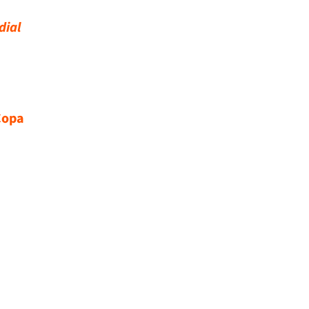
dial
Copa