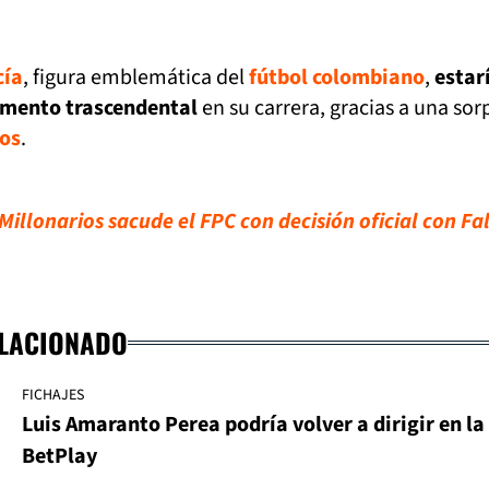
cía
, figura emblemática del
fútbol colombiano
,
estar
omento trascendental
en su carrera, gracias a una sor
ios
.
illonarios sacude el FPC con decisión oficial con Fa
ELACIONADO
FICHAJES
Luis Amaranto Perea podría volver a dirigir en la
BetPlay