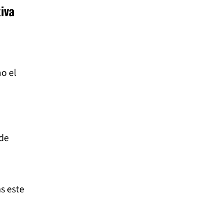
iva
o el
de
s este