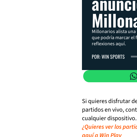
anunci
Millon
Millonarios alista un
que podría marcar el fi
reflexiones aquí.
POR: WIN SPORTS
Si quieres disfrutar 
partidos en vivo, con
cualquier dispositivo.
¿Quieres ver los part
aquí a Win Play