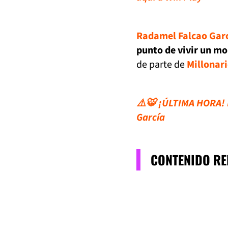
Radamel Falcao Gar
punto de vivir un m
de parte de
Millonar
⚠️🐯 ¡ÚLTIMA HORA! M
García
CONTENIDO R