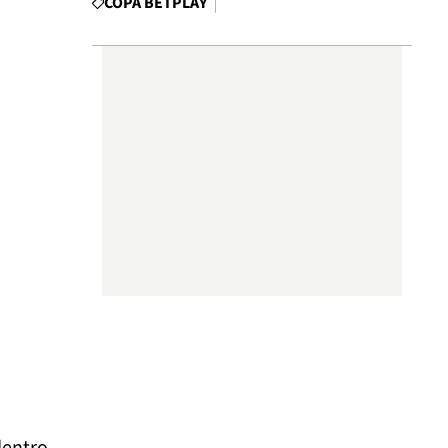
COPA BETPLAY
entro