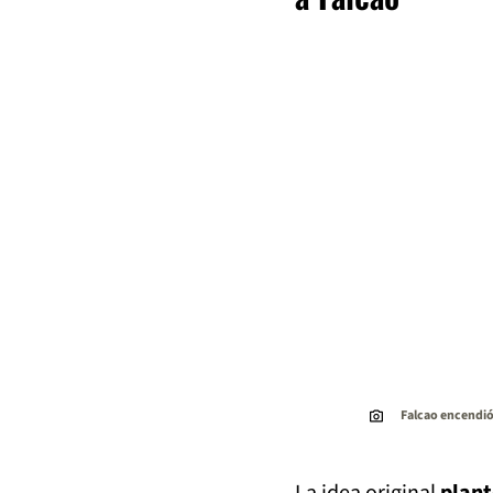
Falcao encendió
La idea original
plant