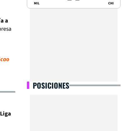
MIL
CHI
ía a
presa
lcao
POSICIONES
 Liga