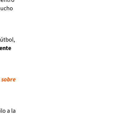
 mucho
fútbol,
mente
s sobre
lo a la