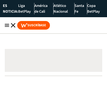
ES
Liga
América
Atlético
Santa
Copa
NOTICIA:
BetPlay
de Cali
Nacional
Fe
BetPlay
SUSCRÍBASE