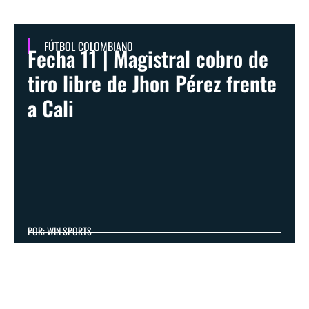
FÚTBOL COLOMBIANO
Fecha 11 | Magistral cobro de
tiro libre de Jhon Pérez frente
a Cali
POR: WIN SPORTS