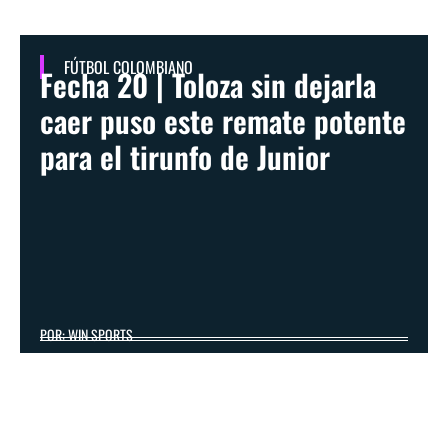
FÚTBOL COLOMBIANO
Fecha 20 | Toloza sin dejarla
caer puso este remate potente
para el tirunfo de Junior
POR: WIN SPORTS