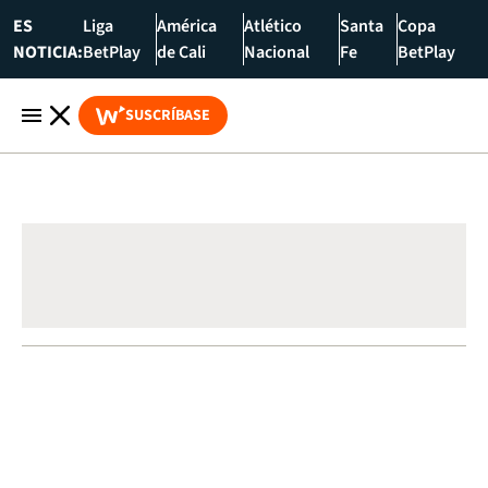
ES
Liga
América
Atlético
Santa
Copa
NOTICIA:
BetPlay
de Cali
Nacional
Fe
BetPlay
SUSCRÍBASE