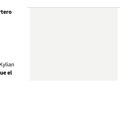
rtero
Kylian
ue el