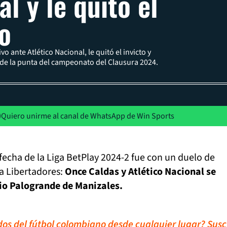
l y le quitó el
to
o ante Atlético Nacional, le quitó el invicto y
ó de la punta del campeonato del Clausura 2024.
Quiero unirme al canal de WhatsApp de Win Sports
a fecha de la Liga BetPlay 2024-2 fue con un duelo de
a Libertadores:
Once Caldas y Atlético Nacional se
io Palogrande de Manizales.
idos del fútbol colombiano desde cualquier lugar? Susc