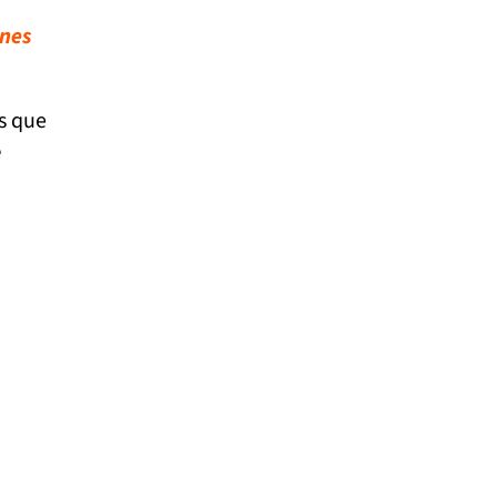
ones
s que
e