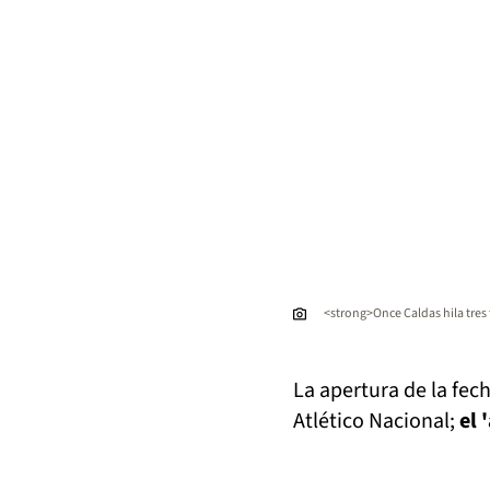
<strong>Once Caldas hila tres
La apertura de la fec
Atlético Nacional;
el 