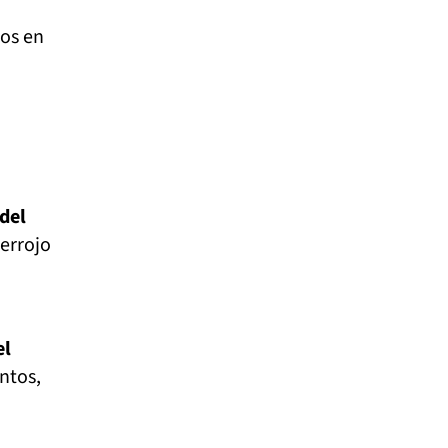
dos en
del
cerrojo
el
ntos,