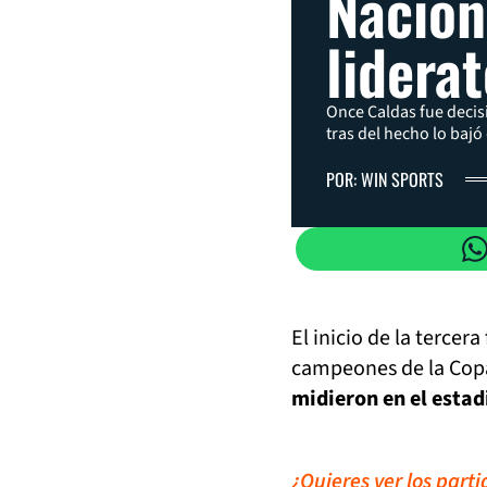
Naciona
lidera
Once Caldas fue decisiv
tras del hecho lo baj
POR: WIN SPORTS
El inicio de la tercer
campeones de la Cop
midieron en el estad
¿Quieres ver los part