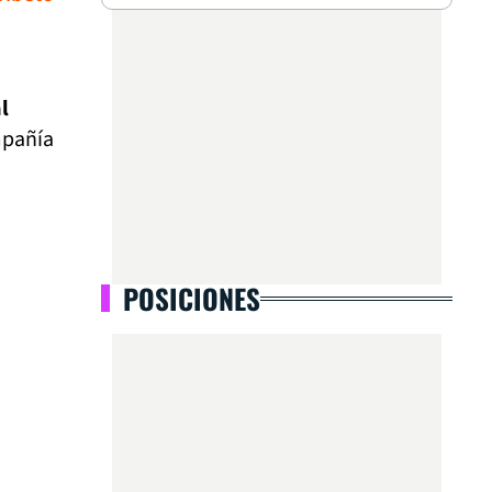
l
mpañía
POSICIONES