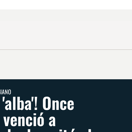
BIANO
 'alba'! Once
 venció a