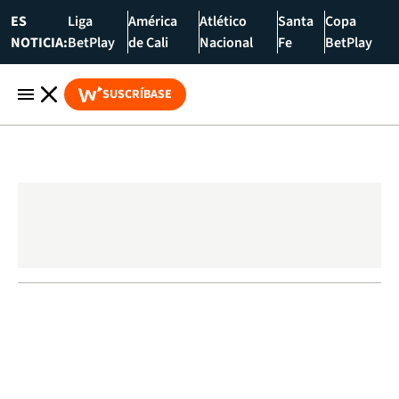
ES
Liga
América
Atlético
Santa
Copa
NOTICIA:
BetPlay
de Cali
Nacional
Fe
BetPlay
SUSCRÍBASE