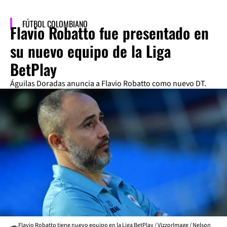
FÚTBOL COLOMBIANO
Flavio Robatto fue presentado en
su nuevo equipo de la Liga
BetPlay
Águilas Doradas anuncia a Flavio Robatto como nuevo DT.
Flavio Robatto tiene nuevo equipo en la Liga BetPlay / VizzorImage / Nelson