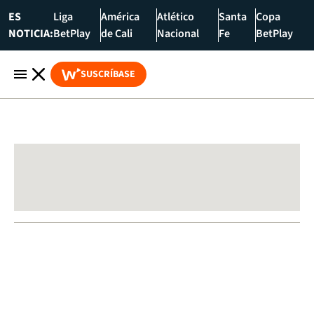
ES
Liga
América
Atlético
Santa
Copa
NOTICIA:
BetPlay
de Cali
Nacional
Fe
BetPlay
SUSCRÍBASE