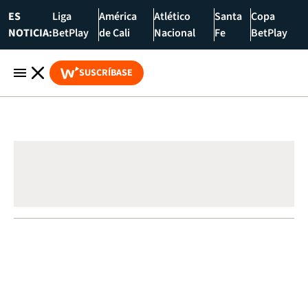
ES
Liga
América
Atlético
Santa
Copa
NOTICIA:
BetPlay
de Cali
Nacional
Fe
BetPlay
SUSCRÍBASE