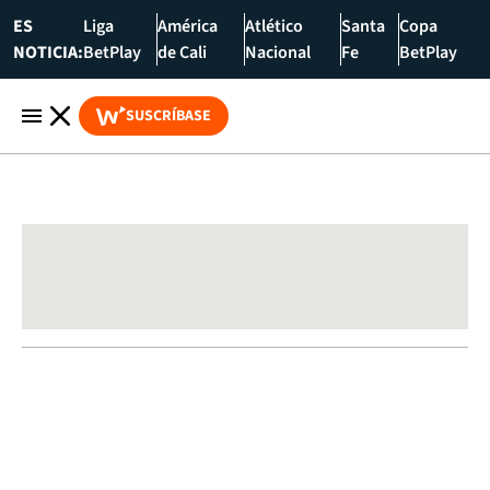
ES
Liga
América
Atlético
Santa
Copa
NOTICIA:
BetPlay
de Cali
Nacional
Fe
BetPlay
SUSCRÍBASE