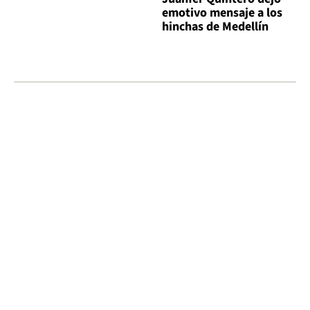
emotivo mensaje a los
hinchas de Medellín