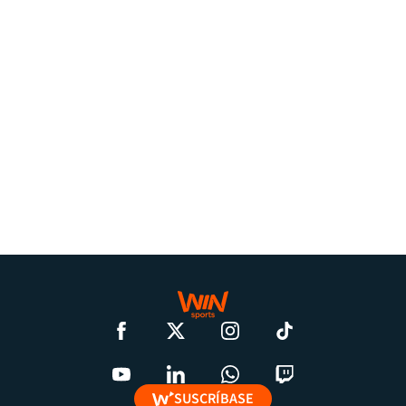
SUSCRÍBASE