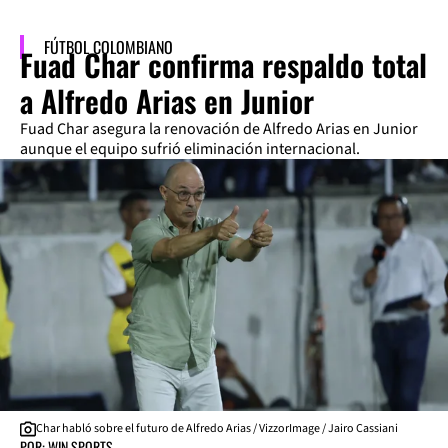
FÚTBOL COLOMBIANO
Fuad Char confirma respaldo total
a Alfredo Arias en Junior
Fuad Char asegura la renovación de Alfredo Arias en Junior
aunque el equipo sufrió eliminación internacional.
Char habló sobre el futuro de Alfredo Arias / VizzorImage / Jairo Cassiani
POR: WIN SPORTS