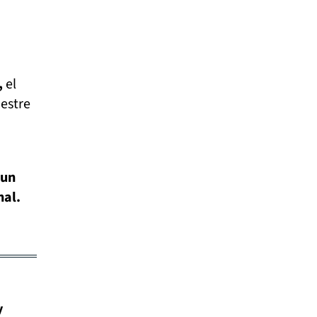
,
el
estre
 un
nal.
y