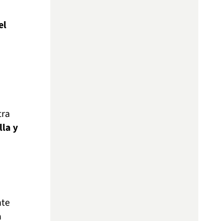
el
tra
lla y
nte
a