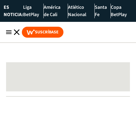
ES
Liga
América
Atlético
Santa
Copa
NOTICIA:
BetPlay
de Cali
Nacional
Fe
BetPlay
SUSCRÍBASE