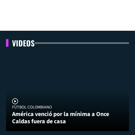
VIDEOS
FÚTBOL COLOMBIANO
América venció por la mínima a Once
Caldas fuera de casa