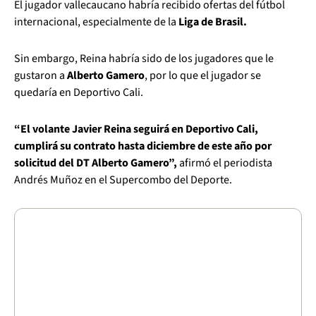
El jugador vallecaucano habría recibido ofertas del fútbol
internacional, especialmente de la
Liga de Brasil.
Sin embargo, Reina habría sido de los jugadores que le
gustaron a
Alberto Gamero
, por lo que el jugador se
quedaría en Deportivo Cali.
“El volante Javier Reina seguirá en Deportivo Cali,
cumplirá su contrato hasta diciembre de este año por
solicitud del DT Alberto Gamero”,
afirmó el periodista
Andrés Muñoz en el Supercombo del Deporte.