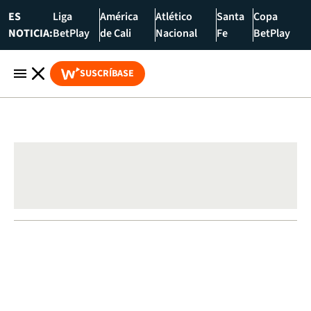
ES
Liga
América
Atlético
Santa
Copa
NOTICIA:
BetPlay
de Cali
Nacional
Fe
BetPlay
SUSCRÍBASE