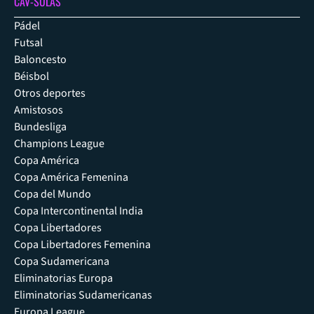
CAV-SULAS
Pádel
Futsal
Baloncesto
Béisbol
Otros deportes
Amistosos
Bundesliga
Champions League
Copa América
Copa América Femenina
Copa del Mundo
Copa Intercontinental India
Copa Libertadores
Copa Libertadores Femenina
Copa Sudamericana
Eliminatorias Europa
Eliminatorias Sudamericanas
Europa League