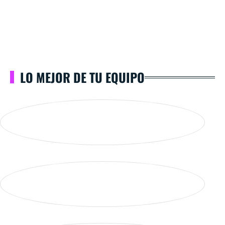
LO MEJOR DE TU EQUIPO