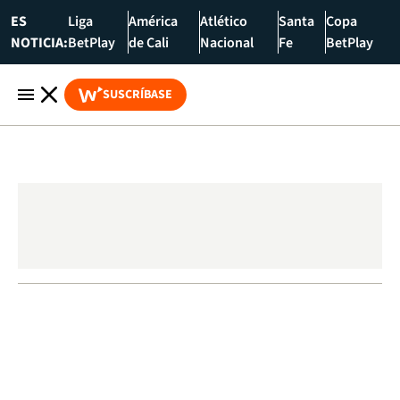
ES
Liga
América
Atlético
Santa
Copa
NOTICIA:
BetPlay
de Cali
Nacional
Fe
BetPlay
SUSCRÍBASE