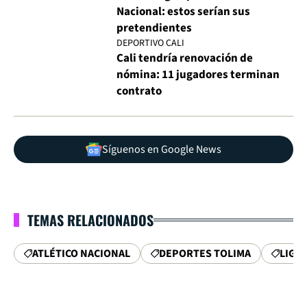
Nacional: estos serían sus
pretendientes
DEPORTIVO CALI
Cali tendría renovación de
nómina: 11 jugadores terminan
contrato
Síguenos en Google News
TEMAS RELACIONADOS
ATLÉTICO NACIONAL
DEPORTES TOLIMA
LIGA