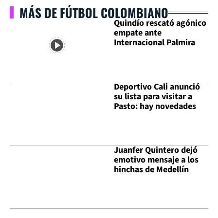
MÁS DE FÚTBOL COLOMBIANO
Quindío rescató agónico
empate ante
Internacional Palmira
Deportivo Cali anunció
su lista para visitar a
Pasto: hay novedades
Juanfer Quintero dejó
emotivo mensaje a los
hinchas de Medellín