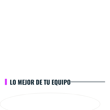
LO MEJOR DE TU EQUIPO