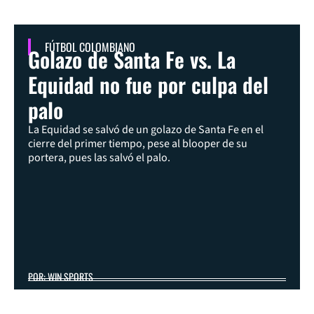
FÚTBOL COLOMBIANO
Golazo de Santa Fe vs. La
Equidad no fue por culpa del
palo
La Equidad se salvó de un golazo de Santa Fe en el
cierre del primer tiempo, pese al blooper de su
portera, pues las salvó el palo.
POR: WIN SPORTS