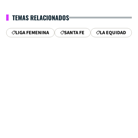
TEMAS RELACIONADOS
LIGA FEMENINA
SANTA FE
LA EQUIDAD