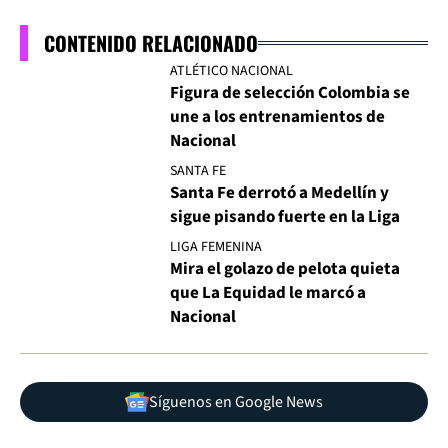
CONTENIDO RELACIONADO
ATLÉTICO NACIONAL
Figura de selección Colombia se
une a los entrenamientos de
Nacional
SANTA FE
Santa Fe derrotó a Medellín y
sigue pisando fuerte en la Liga
LIGA FEMENINA
Mira el golazo de pelota quieta
que La Equidad le marcó a
Nacional
Síguenos en Google News