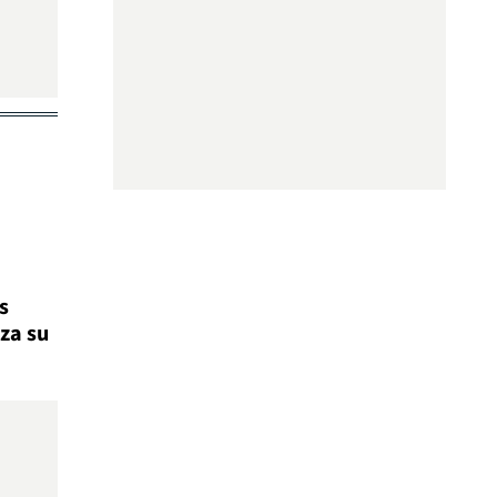
s
za su