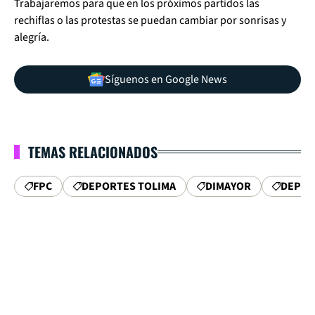
Trabajaremos para que en los próximos partidos las
rechiflas o las protestas se puedan cambiar por sonrisas y
alegría.
Síguenos en Google News
TEMAS RELACIONADOS
FPC
DEPORTES TOLIMA
DIMAYOR
DEPOR