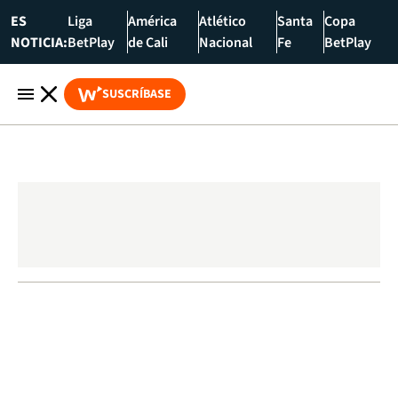
ES
Liga
América
Atlético
Santa
Copa
NOTICIA:
BetPlay
de Cali
Nacional
Fe
BetPlay
SUSCRÍBASE