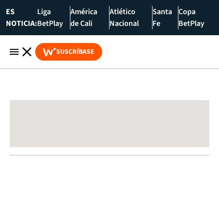
ES
Liga
América
Atlético
Santa
Copa
NOTICIA:
BetPlay
de Cali
Nacional
Fe
BetPlay
SUSCRÍBASE