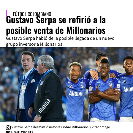
FÚTBOL COLOMBIANO
Gustavo Serpa se refirió a la
posible venta de Millonarios
Gustavo Serpa habló de la posible llegada de un nuevo
grupo inversor a Millonarios.
Gustavo Serpa desmintió rumores sobre Millonarios. / VizzorImage.
POR: WIN SPORTS