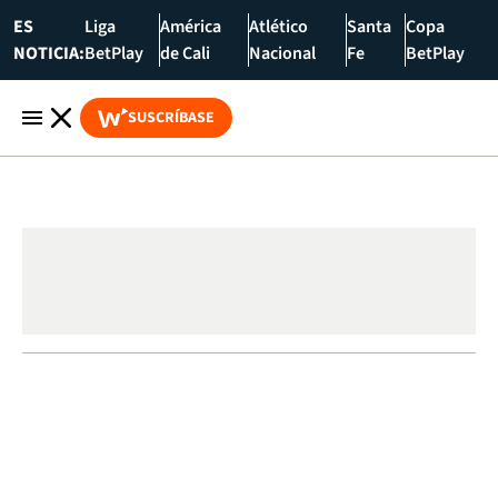
ES
Liga
América
Atlético
Santa
Copa
NOTICIA:
BetPlay
de Cali
Nacional
Fe
BetPlay
SUSCRÍBASE