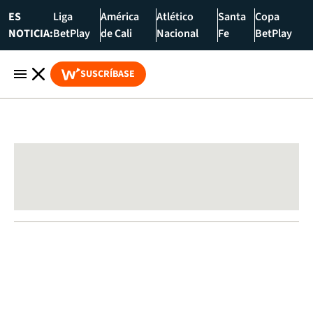
ES
Liga
América
Atlético
Santa
Copa
NOTICIA:
BetPlay
de Cali
Nacional
Fe
BetPlay
SUSCRÍBASE