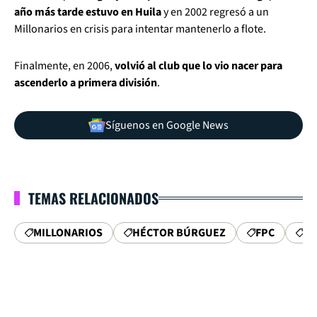
año más tarde estuvo en Huila
y en 2002 regresó a un
Millonarios en crisis para intentar mantenerlo a flote.
Finalmente, en 2006,
volvió al club que lo vio nacer para
ascenderlo a primera división
.
Síguenos en Google News
TEMAS RELACIONADOS
MILLONARIOS
HÉCTOR BÚRGUEZ
FPC
DE